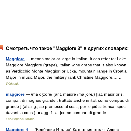
Смотреть что такое "Maggiore 3" в других словарях:
Maggiore
— means major or large in Italian. It can refer to: Lake
Maggiore Maggiore (grape), Italian wine grape that is also known
as Verdicchio Monte Maggiori or Učka, mountain range in Croatia
Major in music Major, the military rank Christine Maggiore,… …
Wikipedia
maggiore
— /ma dʒ:ore/ (ant. maiore /ma jore/) [lat. maior oris,
compar. di magnus grande ; trattato anche in ital. come compar. di
grande ] (al sing., se premesso al sost., per lo più si tronca, spec.
davanti a cons.). ■ agg. 1. a. [come compar. di grande …
Enciclopedia Italiana
Maggiore 4
— (Вербания,Италия) Категория отеля: Адрес: