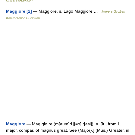
Universal-Lexikon
Maggiore [2]
— Maggiore, s. Lago Maggiore …
Meyers Großes
Konversations-Lexikon
Maggiore
— Mag gio re (m[aum]d j[=o] r[asl]), a. [It., from L.
major, compar. of magnus great. See {Major}.] (Mus.) Greater, in