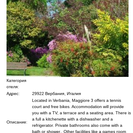
Категория
отеля:
Адрес:
29922 Вербания, Италия
Located in Verbania, Maggiore 3 offers a tennis
court and free bikes. Accommodation will provide
you with a TV, a terrace and a seating area. There is
a full a kitchenette with a dishwasher and a
Описание:
refrigerator. Private bathrooms also come with a
bath or shower.. Other facilities like a games room